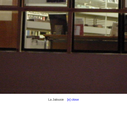
La Jalousie
[x] close