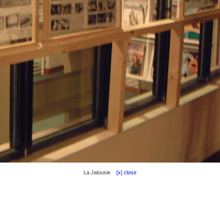
La Jalousie
[x] close